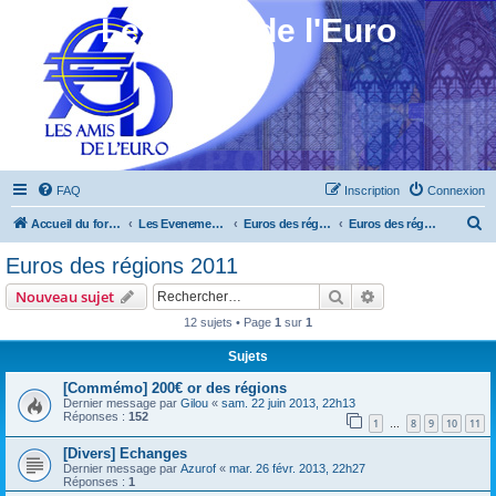
Les Amis de l'Euro
FAQ
Inscription
Connexion
R
Accueil du forum
Les Evenements ! [Ouvert au public]
Euros des régions 2010 à 2012
Euros des régions 2011
e
Euros des régions 2011
c
Rechercher
Recherche avanc
Nouveau sujet
h
12 sujets • Page
1
sur
1
e
Sujets
r
c
[Commémo] 200€ or des régions
Dernier message par
Gilou
«
sam. 22 juin 2013, 22h13
h
Réponses :
152
1
8
9
10
11
…
e
[Divers] Echanges
r
Dernier message par
Azurof
«
mar. 26 févr. 2013, 22h27
Réponses :
1