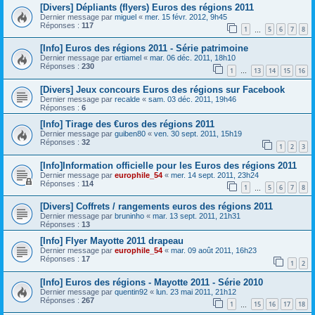
[Divers] Dépliants (flyers) Euros des régions 2011
Dernier message par
miguel
«
mer. 15 févr. 2012, 9h45
Réponses :
117
1
5
6
7
8
…
[Info] Euros des régions 2011 - Série patrimoine
Dernier message par
ertiamel
«
mar. 06 déc. 2011, 18h10
Réponses :
230
1
13
14
15
16
…
[Divers] Jeux concours Euros des régions sur Facebook
Dernier message par
recalde
«
sam. 03 déc. 2011, 19h46
Réponses :
6
[Info] Tirage des €uros des régions 2011
Dernier message par
guiben80
«
ven. 30 sept. 2011, 15h19
Réponses :
32
1
2
3
[Info]Information officielle pour les Euros des régions 2011
Dernier message par
europhile_54
«
mer. 14 sept. 2011, 23h24
Réponses :
114
1
5
6
7
8
…
[Divers] Coffrets / rangements euros des régions 2011
Dernier message par
bruninho
«
mar. 13 sept. 2011, 21h31
Réponses :
13
[Info] Flyer Mayotte 2011 drapeau
Dernier message par
europhile_54
«
mar. 09 août 2011, 16h23
Réponses :
17
1
2
[Info] Euros des régions - Mayotte 2011 - Série 2010
Dernier message par
quentin92
«
lun. 23 mai 2011, 21h12
Réponses :
267
1
15
16
17
18
…