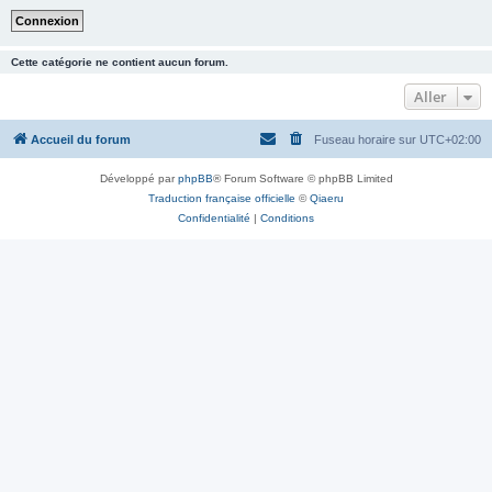
Cette catégorie ne contient aucun forum.
Aller
Accueil du forum
Fuseau horaire sur
UTC+02:00
Développé par
phpBB
® Forum Software © phpBB Limited
Traduction française officielle
©
Qiaeru
Confidentialité
|
Conditions