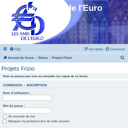
Les Amis de l'Euro
FAQ
Inscription
Connexion
R
Accueil du forum
Divers
Projets Frizio
e
Projets Frizio
c
Vous ne pouvez pas voir ou consulter les sujets de ce forum.
h
e
CONNEXION
•
INSCRIPTION
r
Nom d’utilisateur :
c
h
Mot de passe :
e
Se souvenir de moi
r
Masquer ma présence lors de cette session