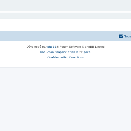
Nous
Développé par
phpBB
® Forum Software © phpBB Limited
Traduction française officielle
©
Qiaeru
Confidentialité
|
Conditions