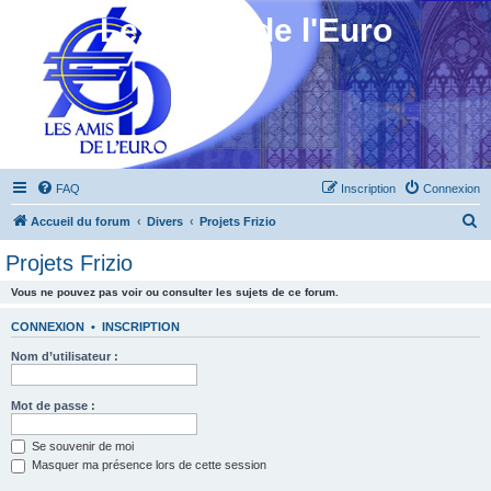
Les Amis de l'Euro
FAQ
Inscription
Connexion
R
Accueil du forum
Divers
Projets Frizio
e
Projets Frizio
c
Vous ne pouvez pas voir ou consulter les sujets de ce forum.
h
e
CONNEXION
•
INSCRIPTION
r
Nom d’utilisateur :
c
h
Mot de passe :
e
Se souvenir de moi
r
Masquer ma présence lors de cette session