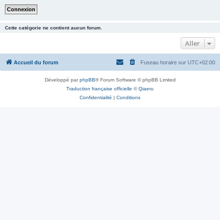
Cette catégorie ne contient aucun forum.
Aller
Accueil du forum
Fuseau horaire sur
UTC+02:00
Développé par
phpBB
® Forum Software © phpBB Limited
Traduction française officielle
©
Qiaeru
Confidentialité
|
Conditions