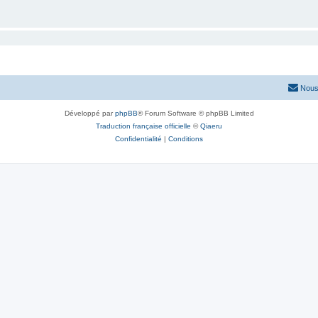
Nous
Développé par
phpBB
® Forum Software © phpBB Limited
Traduction française officielle
©
Qiaeru
Confidentialité
|
Conditions