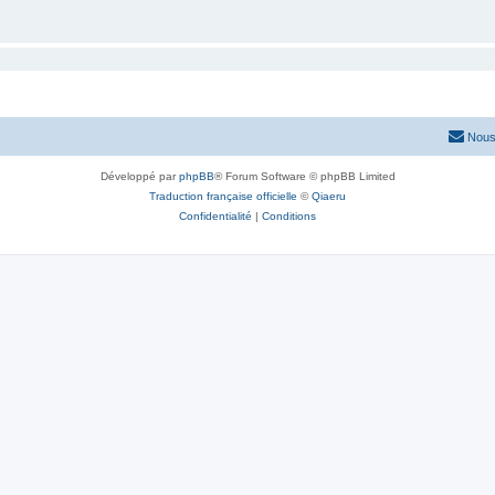
Nous
Développé par
phpBB
® Forum Software © phpBB Limited
Traduction française officielle
©
Qiaeru
Confidentialité
|
Conditions