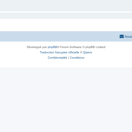
Nous
Développé par
phpBB
® Forum Software © phpBB Limited
Traduction française officielle
©
Qiaeru
Confidentialité
|
Conditions