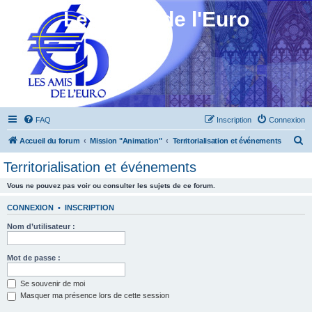
Les Amis de l'Euro
FAQ
Inscription
Connexion
R
Accueil du forum
Mission "Animation"
Territorialisation et événements
e
Territorialisation et événements
c
Vous ne pouvez pas voir ou consulter les sujets de ce forum.
h
e
CONNEXION
•
INSCRIPTION
r
Nom d’utilisateur :
c
h
Mot de passe :
e
Se souvenir de moi
r
Masquer ma présence lors de cette session