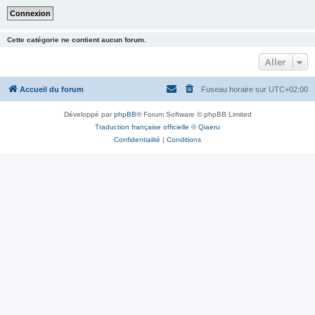
Cette catégorie ne contient aucun forum.
Aller
Accueil du forum
Fuseau horaire sur
UTC+02:00
Développé par
phpBB
® Forum Software © phpBB Limited
Traduction française officielle
©
Qiaeru
Confidentialité
|
Conditions