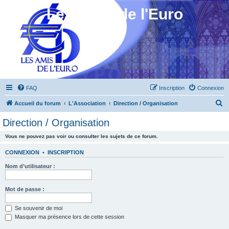
Les Amis de l'Euro
FAQ
Inscription
Connexion
R
Accueil du forum
L'Association
Direction / Organisation
e
Direction / Organisation
c
Vous ne pouvez pas voir ou consulter les sujets de ce forum.
h
e
CONNEXION
•
INSCRIPTION
r
Nom d’utilisateur :
c
h
Mot de passe :
e
Se souvenir de moi
r
Masquer ma présence lors de cette session