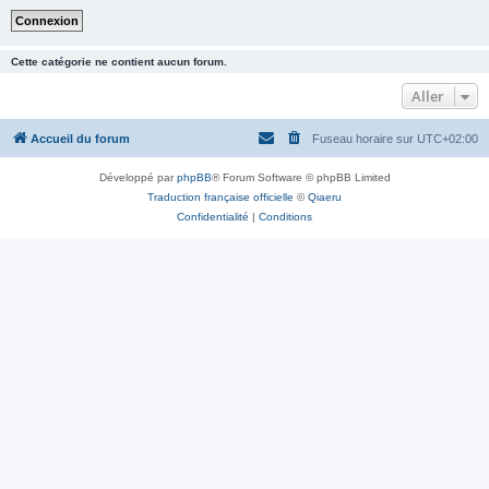
Cette catégorie ne contient aucun forum.
Aller
Accueil du forum
Fuseau horaire sur
UTC+02:00
Développé par
phpBB
® Forum Software © phpBB Limited
Traduction française officielle
©
Qiaeru
Confidentialité
|
Conditions