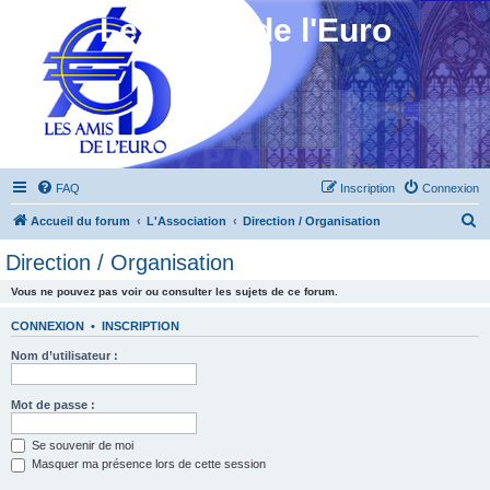
Les Amis de l'Euro
FAQ
Inscription
Connexion
R
Accueil du forum
L'Association
Direction / Organisation
e
Direction / Organisation
c
Vous ne pouvez pas voir ou consulter les sujets de ce forum.
h
e
CONNEXION
•
INSCRIPTION
r
Nom d’utilisateur :
c
h
Mot de passe :
e
Se souvenir de moi
r
Masquer ma présence lors de cette session