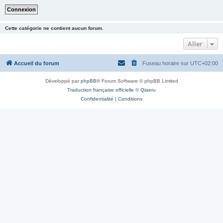
Cette catégorie ne contient aucun forum.
Aller
Accueil du forum
Fuseau horaire sur
UTC+02:00
Développé par
phpBB
® Forum Software © phpBB Limited
Traduction française officielle
©
Qiaeru
Confidentialité
|
Conditions