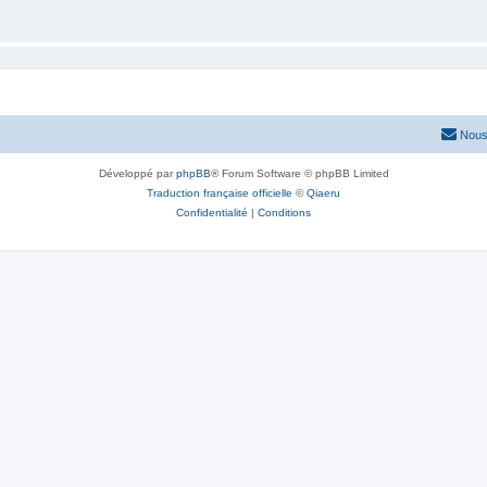
Nous
Développé par
phpBB
® Forum Software © phpBB Limited
Traduction française officielle
©
Qiaeru
Confidentialité
|
Conditions