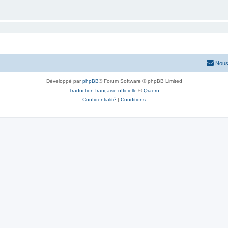
Nous
Développé par
phpBB
® Forum Software © phpBB Limited
Traduction française officielle
©
Qiaeru
Confidentialité
|
Conditions