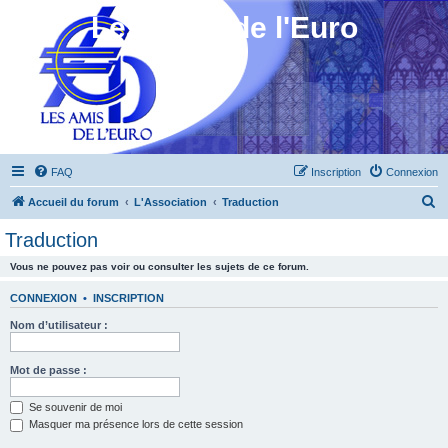
Les Amis de l'Euro
FAQ
Inscription
Connexion
R
Accueil du forum
L'Association
Traduction
e
Traduction
c
Vous ne pouvez pas voir ou consulter les sujets de ce forum.
h
e
CONNEXION
•
INSCRIPTION
r
Nom d’utilisateur :
c
h
Mot de passe :
e
Se souvenir de moi
r
Masquer ma présence lors de cette session