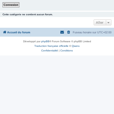
Cette catégorie ne contient aucun forum.
Aller
Accueil du forum
Fuseau horaire sur
UTC+02:00
Développé par
phpBB
® Forum Software © phpBB Limited
Traduction française officielle
©
Qiaeru
Confidentialité
|
Conditions