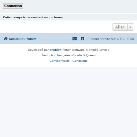
Cette catégorie ne contient aucun forum.
Aller
Accueil du forum
Fuseau horaire sur
UTC+02:00
Développé par
phpBB
® Forum Software © phpBB Limited
Traduction française officielle
©
Qiaeru
Confidentialité
|
Conditions