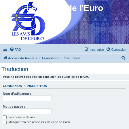
Les Amis de l'Euro
FAQ
Inscription
Connexion
R
Accueil du forum
L'Association
Traduction
e
Traduction
c
Vous ne pouvez pas voir ou consulter les sujets de ce forum.
h
e
CONNEXION
•
INSCRIPTION
r
Nom d’utilisateur :
c
h
Mot de passe :
e
Se souvenir de moi
r
Masquer ma présence lors de cette session