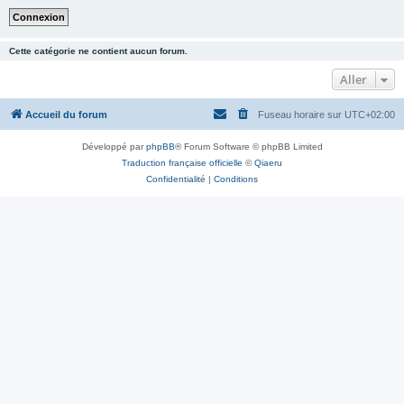
Cette catégorie ne contient aucun forum.
Aller
Accueil du forum
Fuseau horaire sur
UTC+02:00
Développé par
phpBB
® Forum Software © phpBB Limited
Traduction française officielle
©
Qiaeru
Confidentialité
|
Conditions