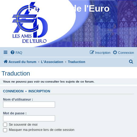
Les Amis de l'Euro
FAQ
Inscription
Connexion
R
Accueil du forum
L'Association
Traduction
e
Traduction
c
Vous ne pouvez pas voir ou consulter les sujets de ce forum.
h
e
CONNEXION
•
INSCRIPTION
r
Nom d’utilisateur :
c
h
Mot de passe :
e
Se souvenir de moi
r
Masquer ma présence lors de cette session