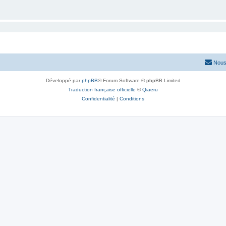
Nous
Développé par
phpBB
® Forum Software © phpBB Limited
Traduction française officielle
©
Qiaeru
Confidentialité
|
Conditions