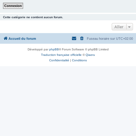
Cette catégorie ne contient aucun forum.
Aller
Accueil du forum
Fuseau horaire sur
UTC+02:00
Développé par
phpBB
® Forum Software © phpBB Limited
Traduction française officielle
©
Qiaeru
Confidentialité
|
Conditions