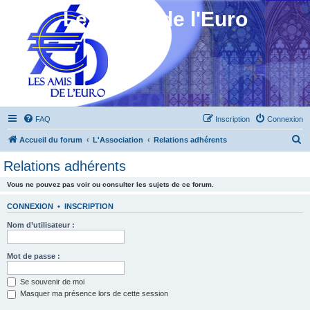
Les Amis de l'Euro
FAQ
Inscription
Connexion
R
Accueil du forum
L'Association
Relations adhérents
e
Relations adhérents
c
Vous ne pouvez pas voir ou consulter les sujets de ce forum.
h
e
CONNEXION
•
INSCRIPTION
r
Nom d’utilisateur :
c
h
Mot de passe :
e
Se souvenir de moi
r
Masquer ma présence lors de cette session