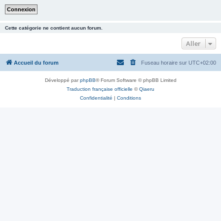
Cette catégorie ne contient aucun forum.
Aller
Accueil du forum
Fuseau horaire sur
UTC+02:00
Développé par
phpBB
® Forum Software © phpBB Limited
Traduction française officielle
©
Qiaeru
Confidentialité
|
Conditions