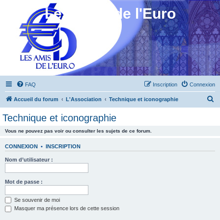
Les Amis de l'Euro
FAQ
Inscription
Connexion
R
Accueil du forum
L'Association
Technique et iconographie
e
Technique et iconographie
c
Vous ne pouvez pas voir ou consulter les sujets de ce forum.
h
e
CONNEXION
•
INSCRIPTION
r
Nom d’utilisateur :
c
h
Mot de passe :
e
Se souvenir de moi
r
Masquer ma présence lors de cette session