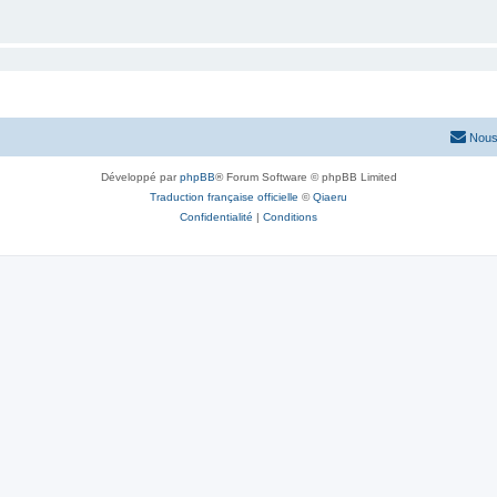
Nous
Développé par
phpBB
® Forum Software © phpBB Limited
Traduction française officielle
©
Qiaeru
Confidentialité
|
Conditions