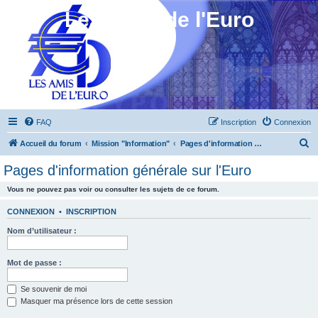
Les Amis de l'Euro
FAQ
Inscription
Connexion
R
Accueil du forum
Mission "Information"
Pages d'information générale sur l'Euro
e
Pages d'information générale sur l'Euro
c
Vous ne pouvez pas voir ou consulter les sujets de ce forum.
h
e
CONNEXION
•
INSCRIPTION
r
Nom d’utilisateur :
c
h
Mot de passe :
e
Se souvenir de moi
r
Masquer ma présence lors de cette session