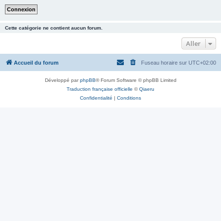
Cette catégorie ne contient aucun forum.
Aller
Accueil du forum
Fuseau horaire sur
UTC+02:00
Développé par
phpBB
® Forum Software © phpBB Limited
Traduction française officielle
©
Qiaeru
Confidentialité
|
Conditions