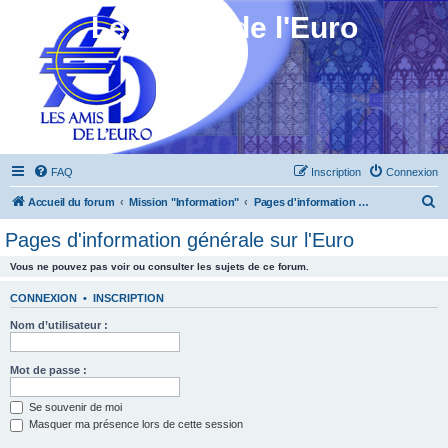
Les Amis de l'Euro
FAQ
Inscription
Connexion
R
Accueil du forum
Mission "Information"
Pages d'information générale sur l'Euro
e
Pages d'information générale sur l'Euro
c
Vous ne pouvez pas voir ou consulter les sujets de ce forum.
h
e
CONNEXION
•
INSCRIPTION
r
Nom d’utilisateur :
c
h
Mot de passe :
e
Se souvenir de moi
r
Masquer ma présence lors de cette session