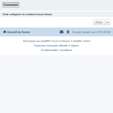
Cette catégorie ne contient aucun forum.
Aller
Accueil du forum
Fuseau horaire sur
UTC+02:00
Développé par
phpBB
® Forum Software © phpBB Limited
Traduction française officielle
©
Qiaeru
Confidentialité
|
Conditions