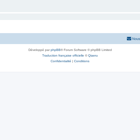
Nous
Développé par
phpBB
® Forum Software © phpBB Limited
Traduction française officielle
©
Qiaeru
Confidentialité
|
Conditions