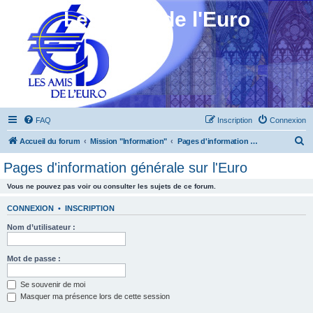
Les Amis de l'Euro
FAQ
Inscription
Connexion
R
Accueil du forum
Mission "Information"
Pages d'information générale sur l'Euro
e
Pages d'information générale sur l'Euro
c
Vous ne pouvez pas voir ou consulter les sujets de ce forum.
h
e
CONNEXION
•
INSCRIPTION
r
Nom d’utilisateur :
c
h
Mot de passe :
e
Se souvenir de moi
r
Masquer ma présence lors de cette session