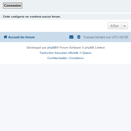
Cette catégorie ne contient aucun forum.
Aller
Accueil du forum
Fuseau horaire sur
UTC+02:00
Développé par
phpBB
® Forum Software © phpBB Limited
Traduction française officielle
©
Qiaeru
Confidentialité
|
Conditions