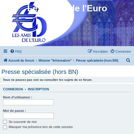
Les Amis de l'Euro
FAQ
Inscription
Connexion
R
Accueil du forum
Mission "Information"
Presse spécialisée (hors BN)
e
Presse spécialisée (hors BN)
c
Vous ne pouvez pas voir ou consulter les sujets de ce forum.
h
e
CONNEXION
•
INSCRIPTION
r
Nom d’utilisateur :
c
h
Mot de passe :
e
Se souvenir de moi
r
Masquer ma présence lors de cette session