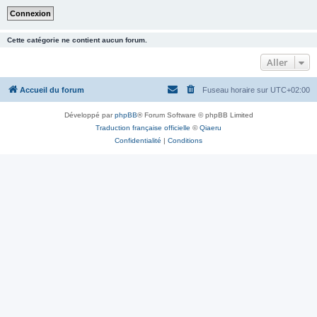
Cette catégorie ne contient aucun forum.
Aller
Accueil du forum
Fuseau horaire sur
UTC+02:00
Développé par
phpBB
® Forum Software © phpBB Limited
Traduction française officielle
©
Qiaeru
Confidentialité
|
Conditions