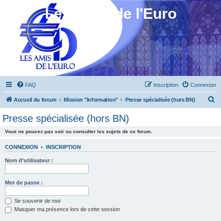
Les Amis de l'Euro
FAQ
Inscription
Connexion
R
Accueil du forum
Mission "Information"
Presse spécialisée (hors BN)
e
Presse spécialisée (hors BN)
c
Vous ne pouvez pas voir ou consulter les sujets de ce forum.
h
e
CONNEXION
•
INSCRIPTION
r
Nom d’utilisateur :
c
h
Mot de passe :
e
Se souvenir de moi
r
Masquer ma présence lors de cette session