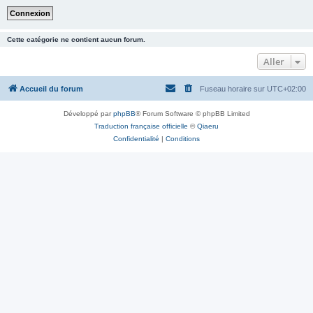
Cette catégorie ne contient aucun forum.
Aller
Accueil du forum
Fuseau horaire sur
UTC+02:00
Développé par
phpBB
® Forum Software © phpBB Limited
Traduction française officielle
©
Qiaeru
Confidentialité
|
Conditions