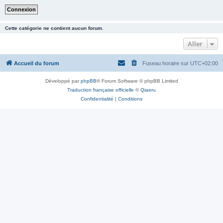
Cette catégorie ne contient aucun forum.
Aller
Accueil du forum
Fuseau horaire sur
UTC+02:00
Développé par
phpBB
® Forum Software © phpBB Limited
Traduction française officielle
©
Qiaeru
Confidentialité
|
Conditions