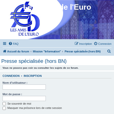
Les Amis de l'Euro
FAQ
Inscription
Connexion
R
Accueil du forum
Mission "Information"
Presse spécialisée (hors BN)
e
Presse spécialisée (hors BN)
c
Vous ne pouvez pas voir ou consulter les sujets de ce forum.
h
e
CONNEXION
•
INSCRIPTION
r
Nom d’utilisateur :
c
h
Mot de passe :
e
Se souvenir de moi
r
Masquer ma présence lors de cette session