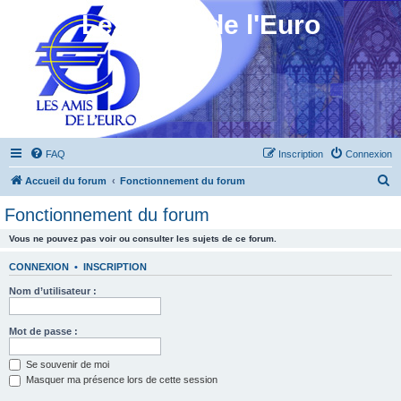
Les Amis de l'Euro
FAQ
Inscription
Connexion
R
Accueil du forum
Fonctionnement du forum
e
Fonctionnement du forum
c
Vous ne pouvez pas voir ou consulter les sujets de ce forum.
h
e
CONNEXION
•
INSCRIPTION
r
Nom d’utilisateur :
c
h
Mot de passe :
e
Se souvenir de moi
r
Masquer ma présence lors de cette session