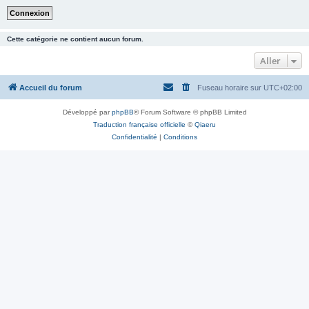
Cette catégorie ne contient aucun forum.
Aller
Accueil du forum
Fuseau horaire sur
UTC+02:00
Développé par
phpBB
® Forum Software © phpBB Limited
Traduction française officielle
©
Qiaeru
Confidentialité
|
Conditions