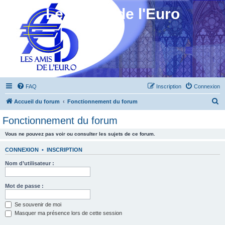
Les Amis de l'Euro
FAQ
Inscription
Connexion
R
Accueil du forum
Fonctionnement du forum
e
Fonctionnement du forum
c
Vous ne pouvez pas voir ou consulter les sujets de ce forum.
h
e
CONNEXION
•
INSCRIPTION
r
Nom d’utilisateur :
c
h
Mot de passe :
e
Se souvenir de moi
r
Masquer ma présence lors de cette session