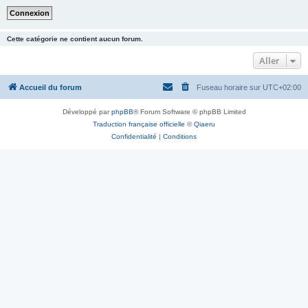
Cette catégorie ne contient aucun forum.
Aller
Accueil du forum
Fuseau horaire sur
UTC+02:00
Développé par
phpBB
® Forum Software © phpBB Limited
Traduction française officielle
©
Qiaeru
Confidentialité
|
Conditions