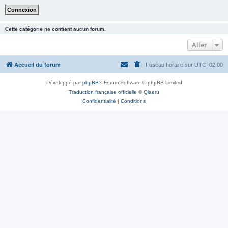
Cette catégorie ne contient aucun forum.
Aller
Accueil du forum
Fuseau horaire sur
UTC+02:00
Développé par
phpBB
® Forum Software © phpBB Limited
Traduction française officielle
©
Qiaeru
Confidentialité
|
Conditions