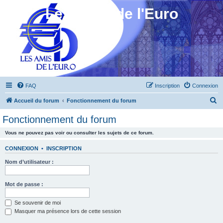
Les Amis de l'Euro
FAQ
Inscription
Connexion
R
Accueil du forum
Fonctionnement du forum
e
Fonctionnement du forum
c
Vous ne pouvez pas voir ou consulter les sujets de ce forum.
h
e
CONNEXION
•
INSCRIPTION
r
Nom d’utilisateur :
c
h
Mot de passe :
e
Se souvenir de moi
r
Masquer ma présence lors de cette session