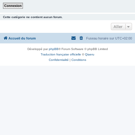
Cette catégorie ne contient aucun forum.
Aller
Accueil du forum
Fuseau horaire sur
UTC+02:00
Développé par
phpBB
® Forum Software © phpBB Limited
Traduction française officielle
©
Qiaeru
Confidentialité
|
Conditions