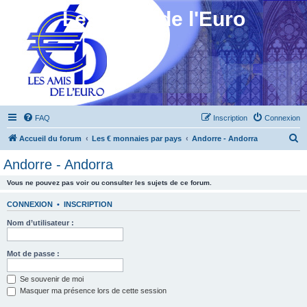
Les Amis de l'Euro
FAQ
Inscription
Connexion
R
Accueil du forum
Les € monnaies par pays
Andorre - Andorra
e
Andorre - Andorra
c
Vous ne pouvez pas voir ou consulter les sujets de ce forum.
h
e
CONNEXION
•
INSCRIPTION
r
Nom d’utilisateur :
c
h
Mot de passe :
e
Se souvenir de moi
r
Masquer ma présence lors de cette session