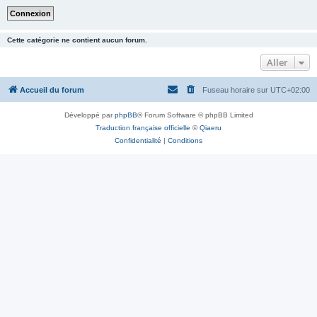
Cette catégorie ne contient aucun forum.
Aller
Accueil du forum
Fuseau horaire sur
UTC+02:00
Développé par
phpBB
® Forum Software © phpBB Limited
Traduction française officielle
©
Qiaeru
Confidentialité
|
Conditions