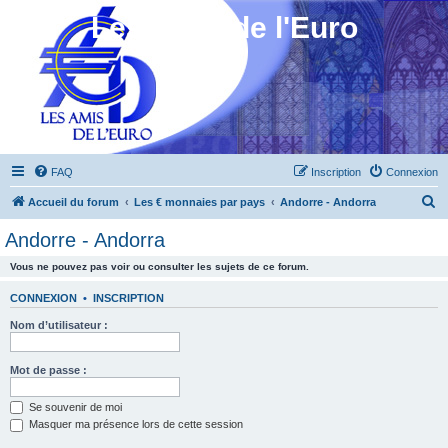
Les Amis de l'Euro
FAQ
Inscription
Connexion
R
Accueil du forum
Les € monnaies par pays
Andorre - Andorra
e
Andorre - Andorra
c
Vous ne pouvez pas voir ou consulter les sujets de ce forum.
h
e
CONNEXION
•
INSCRIPTION
r
Nom d’utilisateur :
c
h
Mot de passe :
e
Se souvenir de moi
r
Masquer ma présence lors de cette session