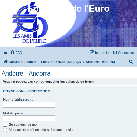
Les Amis de l'Euro
FAQ
Inscription
Connexion
R
Accueil du forum
Les € monnaies par pays
Andorre - Andorra
e
Andorre - Andorra
c
Vous ne pouvez pas voir ou consulter les sujets de ce forum.
h
e
CONNEXION
•
INSCRIPTION
r
Nom d’utilisateur :
c
h
Mot de passe :
e
Se souvenir de moi
r
Masquer ma présence lors de cette session