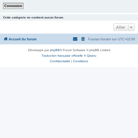
Cette catégorie ne contient aucun forum.
Aller
Accueil du forum
Fuseau horaire sur
UTC+02:00
Développé par
phpBB
® Forum Software © phpBB Limited
Traduction française officielle
©
Qiaeru
Confidentialité
|
Conditions