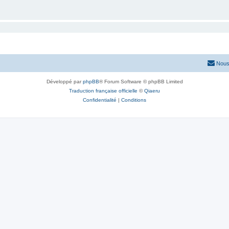
Nous
Développé par
phpBB
® Forum Software © phpBB Limited
Traduction française officielle
©
Qiaeru
Confidentialité
|
Conditions