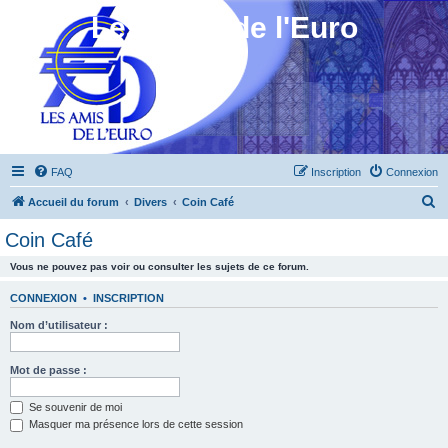
Les Amis de l'Euro
FAQ
Inscription
Connexion
R
Accueil du forum
Divers
Coin Café
e
Coin Café
c
Vous ne pouvez pas voir ou consulter les sujets de ce forum.
h
e
CONNEXION
•
INSCRIPTION
r
Nom d’utilisateur :
c
h
Mot de passe :
e
Se souvenir de moi
r
Masquer ma présence lors de cette session