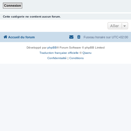
Cette catégorie ne contient aucun forum.
Aller
Accueil du forum
Fuseau horaire sur
UTC+02:00
Développé par
phpBB
® Forum Software © phpBB Limited
Traduction française officielle
©
Qiaeru
Confidentialité
|
Conditions