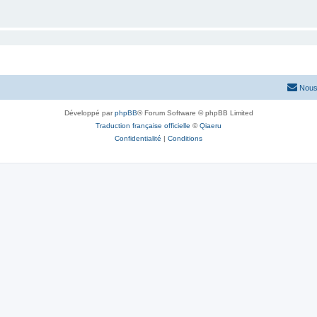
Nous
Développé par
phpBB
® Forum Software © phpBB Limited
Traduction française officielle
©
Qiaeru
Confidentialité
|
Conditions