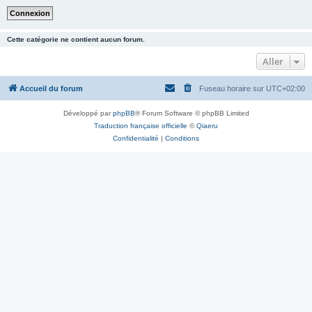
Cette catégorie ne contient aucun forum.
Aller
Accueil du forum
Fuseau horaire sur
UTC+02:00
Développé par
phpBB
® Forum Software © phpBB Limited
Traduction française officielle
©
Qiaeru
Confidentialité
|
Conditions