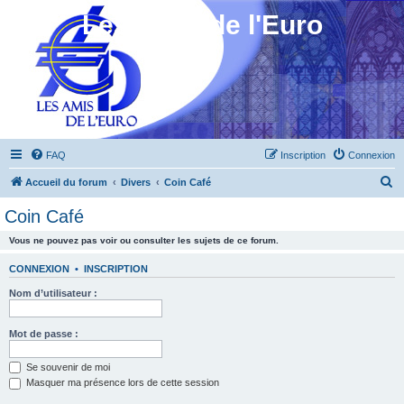
Les Amis de l'Euro
FAQ
Inscription
Connexion
R
Accueil du forum
Divers
Coin Café
e
Coin Café
c
Vous ne pouvez pas voir ou consulter les sujets de ce forum.
h
e
CONNEXION
•
INSCRIPTION
r
Nom d’utilisateur :
c
h
Mot de passe :
e
Se souvenir de moi
r
Masquer ma présence lors de cette session