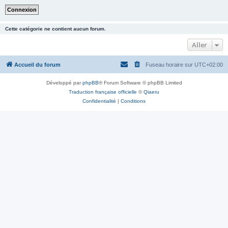
Cette catégorie ne contient aucun forum.
Aller
Accueil du forum
Fuseau horaire sur
UTC+02:00
Développé par
phpBB
® Forum Software © phpBB Limited
Traduction française officielle
©
Qiaeru
Confidentialité
|
Conditions