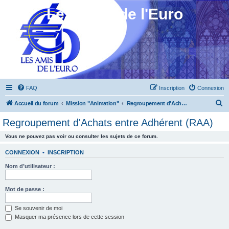
Les Amis de l'Euro
FAQ
Inscription
Connexion
R
Accueil du forum
Mission "Animation"
Regroupement d'Achats entre Adhérent (RAA)
e
Regroupement d'Achats entre Adhérent (RAA)
c
Vous ne pouvez pas voir ou consulter les sujets de ce forum.
h
e
CONNEXION
•
INSCRIPTION
r
Nom d’utilisateur :
c
h
Mot de passe :
e
Se souvenir de moi
r
Masquer ma présence lors de cette session