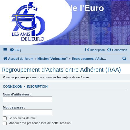
Les Amis de l'Euro
FAQ
Inscription
Connexion
R
Accueil du forum
Mission "Animation"
Regroupement d'Achats entre Adhérent (RAA)
e
Regroupement d'Achats entre Adhérent (RAA)
c
Vous ne pouvez pas voir ou consulter les sujets de ce forum.
h
e
CONNEXION
•
INSCRIPTION
r
Nom d’utilisateur :
c
h
Mot de passe :
e
Se souvenir de moi
r
Masquer ma présence lors de cette session