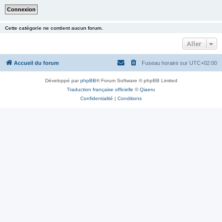
Cette catégorie ne contient aucun forum.
Aller
Accueil du forum
Fuseau horaire sur
UTC+02:00
Développé par
phpBB
® Forum Software © phpBB Limited
Traduction française officielle
©
Qiaeru
Confidentialité
|
Conditions