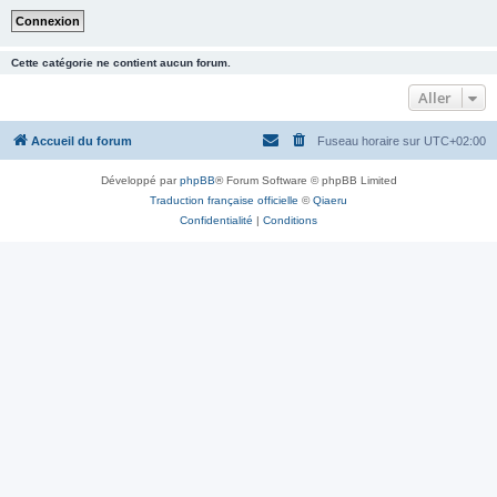
Cette catégorie ne contient aucun forum.
Aller
Accueil du forum
Fuseau horaire sur
UTC+02:00
Développé par
phpBB
® Forum Software © phpBB Limited
Traduction française officielle
©
Qiaeru
Confidentialité
|
Conditions