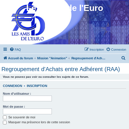
Les Amis de l'Euro
FAQ
Inscription
Connexion
R
Accueil du forum
Mission "Animation"
Regroupement d'Achats entre Adhérent (RAA)
e
Regroupement d'Achats entre Adhérent (RAA)
c
Vous ne pouvez pas voir ou consulter les sujets de ce forum.
h
e
CONNEXION
•
INSCRIPTION
r
Nom d’utilisateur :
c
h
Mot de passe :
e
Se souvenir de moi
r
Masquer ma présence lors de cette session