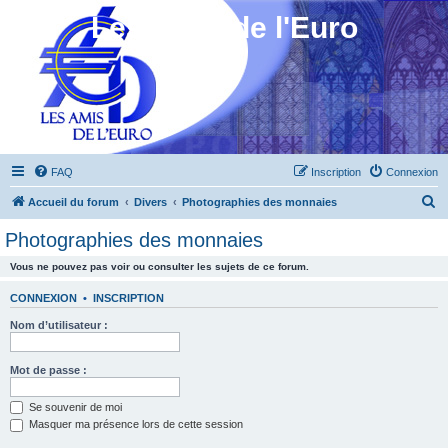
Les Amis de l'Euro
FAQ
Inscription
Connexion
R
Accueil du forum
Divers
Photographies des monnaies
e
Photographies des monnaies
c
Vous ne pouvez pas voir ou consulter les sujets de ce forum.
h
e
CONNEXION
•
INSCRIPTION
r
Nom d’utilisateur :
c
h
Mot de passe :
e
Se souvenir de moi
r
Masquer ma présence lors de cette session