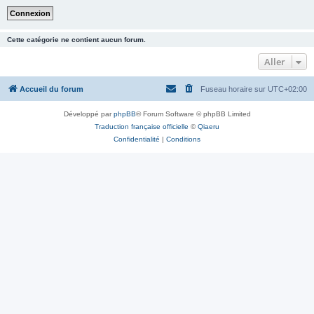
Cette catégorie ne contient aucun forum.
Aller
Accueil du forum
Fuseau horaire sur
UTC+02:00
Développé par
phpBB
® Forum Software © phpBB Limited
Traduction française officielle
©
Qiaeru
Confidentialité
|
Conditions