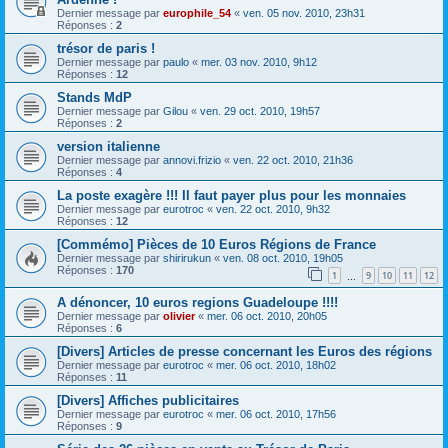
Dernier message par
europhile_54
«
ven. 05 nov. 2010, 23h31
Réponses :
2
trésor de paris !
Dernier message par
paulo
«
mer. 03 nov. 2010, 9h12
Réponses :
12
Stands MdP
Dernier message par
Gilou
«
ven. 29 oct. 2010, 19h57
Réponses :
2
version italienne
Dernier message par
annovi.frizio
«
ven. 22 oct. 2010, 21h36
Réponses :
4
La poste exagère !!! Il faut payer plus pour les monnaies
Dernier message par
eurotroc
«
ven. 22 oct. 2010, 9h32
Réponses :
12
[Commémo] Pièces de 10 Euros Régions de France
Dernier message par
shirirukun
«
ven. 08 oct. 2010, 19h05
Réponses :
170
1
9
10
11
12
…
A dénoncer, 10 euros regions Guadeloupe !!!!
Dernier message par
olivier
«
mer. 06 oct. 2010, 20h05
Réponses :
6
[Divers] Articles de presse concernant les Euros des régions
Dernier message par
eurotroc
«
mer. 06 oct. 2010, 18h02
Réponses :
11
[Divers] Affiches publicitaires
Dernier message par
eurotroc
«
mer. 06 oct. 2010, 17h56
Réponses :
9