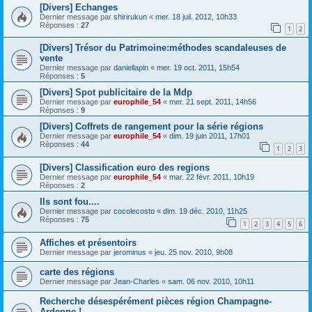
[Divers] Echanges
Dernier message par
shirirukun
«
mer. 18 juil. 2012, 10h33
Réponses :
27
1
2
[Divers] Trésor du Patrimoine:méthodes scandaleuses de
vente
Dernier message par
daniellapin
«
mer. 19 oct. 2011, 15h54
Réponses :
5
[Divers] Spot publicitaire de la Mdp
Dernier message par
europhile_54
«
mer. 21 sept. 2011, 14h56
Réponses :
9
[Divers] Coffrets de rangement pour la série régions
Dernier message par
europhile_54
«
dim. 19 juin 2011, 17h01
Réponses :
44
1
2
3
[Divers] Classification euro des regions
Dernier message par
europhile_54
«
mar. 22 févr. 2011, 10h19
Réponses :
2
Ils sont fou....
Dernier message par
cocolecosto
«
dim. 19 déc. 2010, 11h25
Réponses :
75
1
2
3
4
5
6
Affiches et présentoirs
Dernier message par
jerominus
«
jeu. 25 nov. 2010, 9h08
carte des régions
Dernier message par
Jean-Charles
«
sam. 06 nov. 2010, 10h11
Recherche désespérément pièces région Champagne-
Ardenne !