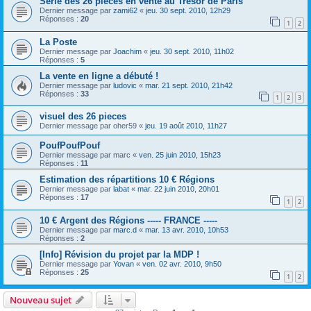
Série des 26 pièces en vente au Trésor de Paris
Dernier message par
zami62
«
jeu. 30 sept. 2010, 12h29
Réponses :
20
1
2
La Poste
Dernier message par
Joachim
«
jeu. 30 sept. 2010, 11h02
Réponses :
5
La vente en ligne a débuté !
Dernier message par
ludovic
«
mar. 21 sept. 2010, 21h42
Réponses :
33
1
2
3
visuel des 26 pieces
Dernier message par
oher59
«
jeu. 19 août 2010, 11h27
PoufPoufPouf
Dernier message par
marc
«
ven. 25 juin 2010, 15h23
Réponses :
11
Estimation des répartitions 10 € Régions
Dernier message par
labat
«
mar. 22 juin 2010, 20h01
Réponses :
17
1
2
10 € Argent des Régions ----- FRANCE -----
Dernier message par
marc.d
«
mar. 13 avr. 2010, 10h53
Réponses :
2
[Info] Révision du projet par la MDP !
Dernier message par
Yovan
«
ven. 02 avr. 2010, 9h50
Réponses :
25
1
2
Nouveau sujet