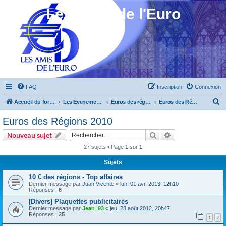
Les Amis de l'Euro
FAQ
Inscription
Connexion
R
Accueil du forum
Les Evenements ! [Ouvert au public]
Euros des régions 2010 à 2012
Euros des Régions 2010
e
Euros des Régions 2010
c
Rechercher
Recherche avanc
Nouveau sujet
h
27 sujets • Page
1
sur
1
e
Sujets
r
c
10 € des régions - Top affaires
Dernier message par
Juan Vicente
«
lun. 01 avr. 2013, 12h10
h
Réponses :
6
e
[Divers] Plaquettes publicitaires
Dernier message par
Jean_93
«
jeu. 23 août 2012, 20h47
r
Réponses :
25
1
2