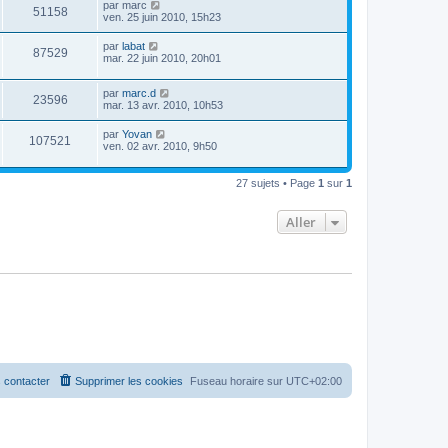
par
marc
51158
ven. 25 juin 2010, 15h23
par
labat
87529
mar. 22 juin 2010, 20h01
par
marc.d
23596
mar. 13 avr. 2010, 10h53
par
Yovan
107521
ven. 02 avr. 2010, 9h50
27 sujets • Page
1
sur
1
Aller
 contacter
Supprimer les cookies
Fuseau horaire sur
UTC+02:00