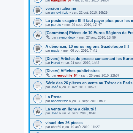
par
europhile_54
»
jeu. 28 oct. 2010, 14h34
version italienne
par
annovi.frizio
»
ven. 22 oct. 2010, 16h29
La poste exagère !!! Il faut payer plus pour les
par
pterois
»
mer. 29 sept. 2010, 17h47
[Commémo] Pièces de 10 Euros Régions de Fr
par
raymondeux
»
mer. 27 janv. 2010, 15h59
A dénoncer, 10 euros regions Guadeloupe !!!!
par
magic
»
mer. 06 oct. 2010, 7h41
[Divers] Articles de presse concernant les Euro
par
Hervé
»
mar. 21 sept. 2010, 1h42
[Divers] Affiches publicitaires
par
europhile_54
»
sam. 25 sept. 2010, 22h37
Série des 26 pièces en vente au Trésor de Paris
par
José
»
jeu. 15 avr. 2010, 10h27
La Poste
par
annovi.frizio
»
jeu. 30 sept. 2010, 8h03
La vente en ligne a débuté !
par
José
»
lun. 20 sept. 2010, 8h40
visuel des 26 pieces
par
oher59
»
jeu. 19 août 2010, 11h27