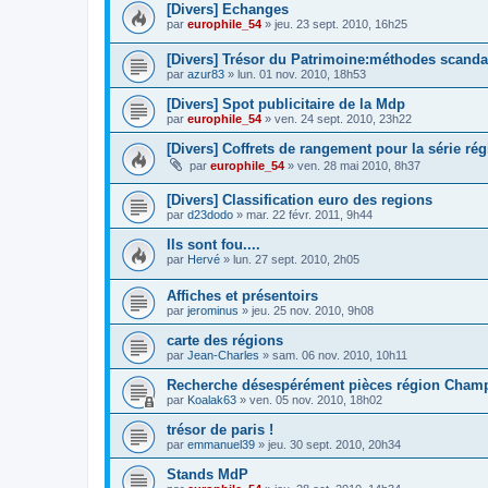
[Divers] Echanges
par
europhile_54
»
jeu. 23 sept. 2010, 16h25
[Divers] Trésor du Patrimoine:méthodes scanda
par
azur83
»
lun. 01 nov. 2010, 18h53
[Divers] Spot publicitaire de la Mdp
par
europhile_54
»
ven. 24 sept. 2010, 23h22
[Divers] Coffrets de rangement pour la série ré
par
europhile_54
»
ven. 28 mai 2010, 8h37
[Divers] Classification euro des regions
par
d23dodo
»
mar. 22 févr. 2011, 9h44
Ils sont fou....
par
Hervé
»
lun. 27 sept. 2010, 2h05
Affiches et présentoirs
par
jerominus
»
jeu. 25 nov. 2010, 9h08
carte des régions
par
Jean-Charles
»
sam. 06 nov. 2010, 10h11
Recherche désespérément pièces région Cham
par
Koalak63
»
ven. 05 nov. 2010, 18h02
trésor de paris !
par
emmanuel39
»
jeu. 30 sept. 2010, 20h34
Stands MdP