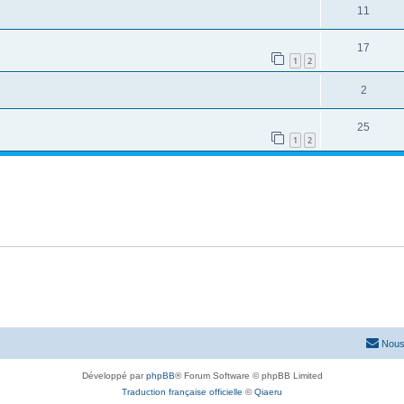
11
17
1
2
2
25
1
2
Nous
Développé par
phpBB
® Forum Software © phpBB Limited
Traduction française officielle
©
Qiaeru