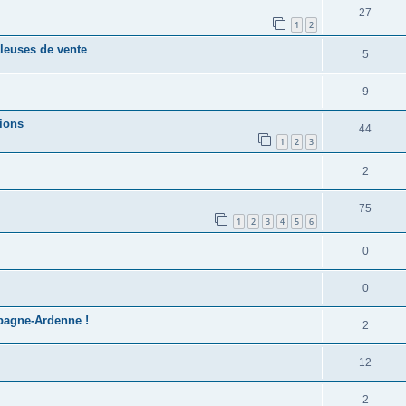
27
1
2
leuses de vente
5
9
gions
44
1
2
3
2
75
1
2
3
4
5
6
0
0
pagne-Ardenne !
2
12
2