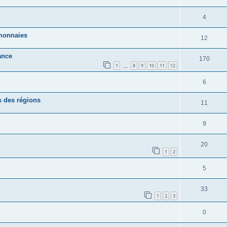
4
 monnaies
12
ance
170
1
8
9
10
11
12
…
6
s des régions
11
9
20
1
2
5
33
1
2
3
0