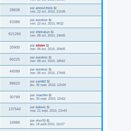
par
annovi.frizio
29638
ven. 22 oct. 2010, 21h36
par
eurotroc
63388
ven. 22 oct. 2010, 9h32
par
shirirukun
621260
ven. 08 oct. 2010, 19h05
par
olivier
35900
mer. 06 oct. 2010, 20h05
par
eurotroc
60225
mer. 06 oct. 2010, 18h02
par
eurotroc
44599
mer. 06 oct. 2010, 17h56
par
zami62
89620
jeu. 30 sept. 2010, 12h29
par
Joachim
30799
jeu. 30 sept. 2010, 11h02
par
ludovic
137540
mar. 21 sept. 2010, 21h42
par
oher59
16988
jeu. 19 août 2010, 11h27