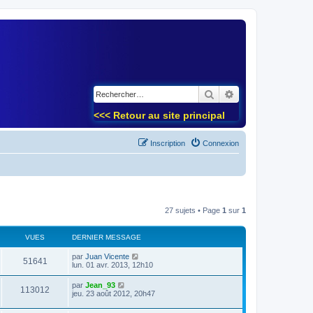
)
Rechercher
Recherche avancé
<<< Retour au site principal
Inscription
Connexion
27 sujets • Page
1
sur
1
VUES
DERNIER MESSAGE
par
Juan Vicente
51641
lun. 01 avr. 2013, 12h10
par
Jean_93
113012
jeu. 23 août 2012, 20h47