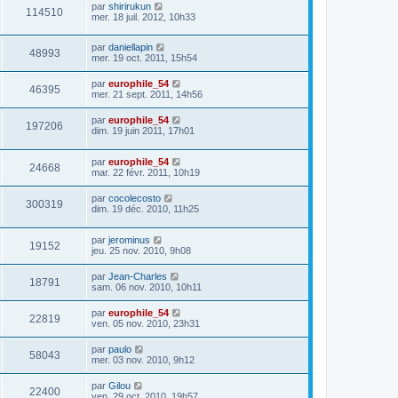
par
shirirukun
114510
mer. 18 juil. 2012, 10h33
par
daniellapin
48993
mer. 19 oct. 2011, 15h54
par
europhile_54
46395
mer. 21 sept. 2011, 14h56
par
europhile_54
197206
dim. 19 juin 2011, 17h01
par
europhile_54
24668
mar. 22 févr. 2011, 10h19
par
cocolecosto
300319
dim. 19 déc. 2010, 11h25
par
jerominus
19152
jeu. 25 nov. 2010, 9h08
par
Jean-Charles
18791
sam. 06 nov. 2010, 10h11
par
europhile_54
22819
ven. 05 nov. 2010, 23h31
par
paulo
58043
mer. 03 nov. 2010, 9h12
par
Gilou
22400
ven. 29 oct. 2010, 19h57