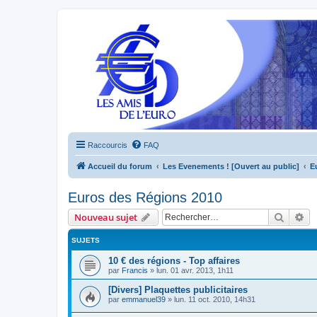
Raccourcis
FAQ
Accueil du forum
Les Evenements ! [Ouvert au public]
E
Euros des Régions 2010
Recher
Re
Nouveau sujet
SUJETS
10 € des régions - Top affaires
par
Francis
»
lun. 01 avr. 2013, 1h11
[Divers] Plaquettes publicitaires
par
emmanuel39
»
lun. 11 oct. 2010, 14h31