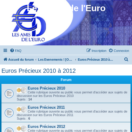
Les Amis de l'Euro
FAQ
Inscription
Connexion
R
Accueil du forum
Les Evenements ! [Ouvert au public]
Euros Précieux 2010 à 2012
e
Euros Précieux 2010 à 2012
c
Forum
h
e
Euros Précieux 2010
Cette rubrique ouverte au public vous permet d'accéder aux sujets de
r
discussion sur les Euros Précieux 2010
Sujets :
14
c
Euros Précieux 2011
h
Cette rubrique ouverte au public vous permet d'accéder aux sujets de
discussion sur les Euros Précieux 2011
e
Sujets :
6
r
Euros Précieux 2012
Cette rubrique ouverte au public vous permet d'accéder aux sujets de