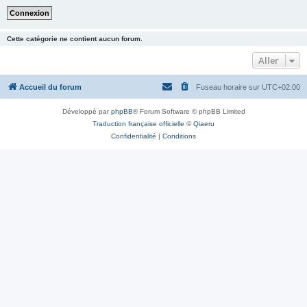
Cette catégorie ne contient aucun forum.
Aller
Accueil du forum
Fuseau horaire sur
UTC+02:00
Développé par
phpBB
® Forum Software © phpBB Limited
Traduction française officielle
©
Qiaeru
Confidentialité
|
Conditions