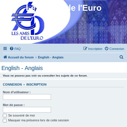
Les Amis de l'Euro
FAQ
Inscription
Connexion
R
Accueil du forum
English - Anglais
e
English - Anglais
c
Vous ne pouvez pas voir ou consulter les sujets de ce forum.
h
e
CONNEXION
•
INSCRIPTION
r
Nom d’utilisateur :
c
h
Mot de passe :
e
Se souvenir de moi
r
Masquer ma présence lors de cette session