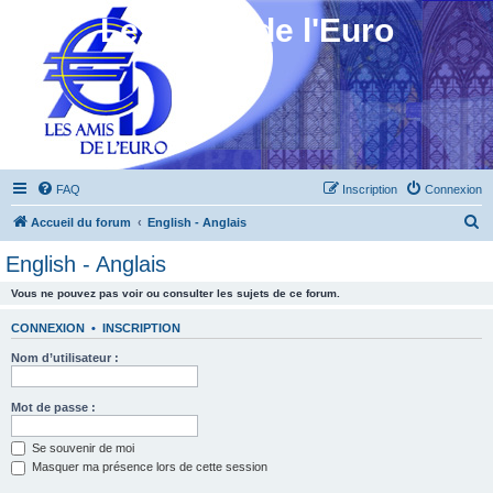
Les Amis de l'Euro
FAQ
Inscription
Connexion
R
Accueil du forum
English - Anglais
e
English - Anglais
c
Vous ne pouvez pas voir ou consulter les sujets de ce forum.
h
e
CONNEXION
•
INSCRIPTION
r
Nom d’utilisateur :
c
h
Mot de passe :
e
Se souvenir de moi
r
Masquer ma présence lors de cette session