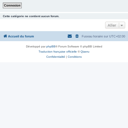
Cette catégorie ne contient aucun forum.
Aller
Accueil du forum
Fuseau horaire sur
UTC+02:00
Développé par
phpBB
® Forum Software © phpBB Limited
Traduction française officielle
©
Qiaeru
Confidentialité
|
Conditions