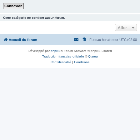
Cette catégorie ne contient aucun forum.
Aller
Accueil du forum
Fuseau horaire sur
UTC+02:00
Développé par
phpBB
® Forum Software © phpBB Limited
Traduction française officielle
©
Qiaeru
Confidentialité
|
Conditions