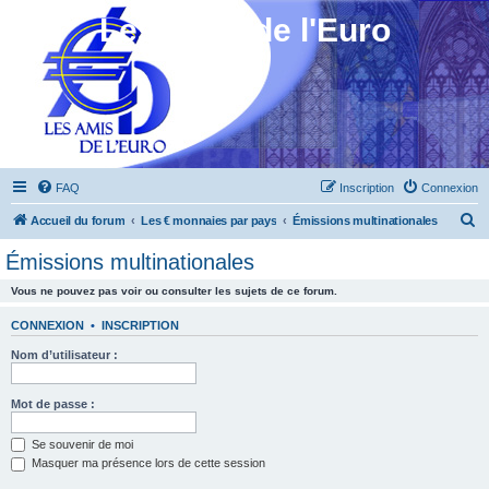
Les Amis de l'Euro
FAQ
Inscription
Connexion
R
Accueil du forum
Les € monnaies par pays
Émissions multinationales
e
Émissions multinationales
c
Vous ne pouvez pas voir ou consulter les sujets de ce forum.
h
e
CONNEXION
•
INSCRIPTION
r
Nom d’utilisateur :
c
h
Mot de passe :
e
Se souvenir de moi
r
Masquer ma présence lors de cette session