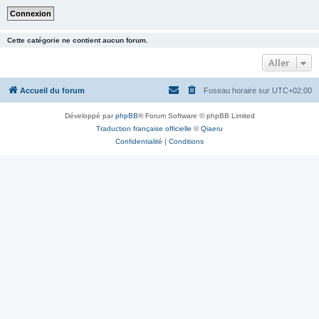
Cette catégorie ne contient aucun forum.
Aller
Accueil du forum
Fuseau horaire sur
UTC+02:00
Développé par
phpBB
® Forum Software © phpBB Limited
Traduction française officielle
©
Qiaeru
Confidentialité
|
Conditions