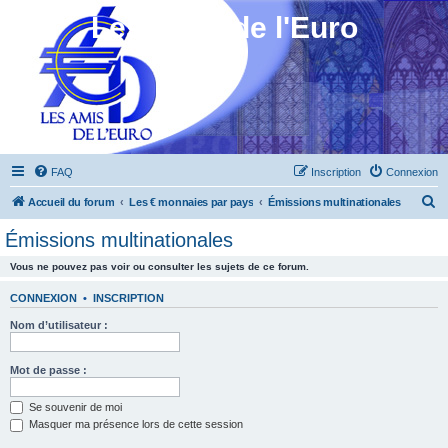
Les Amis de l'Euro
FAQ
Inscription
Connexion
R
Accueil du forum
Les € monnaies par pays
Émissions multinationales
e
Émissions multinationales
c
Vous ne pouvez pas voir ou consulter les sujets de ce forum.
h
e
CONNEXION
•
INSCRIPTION
r
Nom d’utilisateur :
c
h
Mot de passe :
e
Se souvenir de moi
r
Masquer ma présence lors de cette session