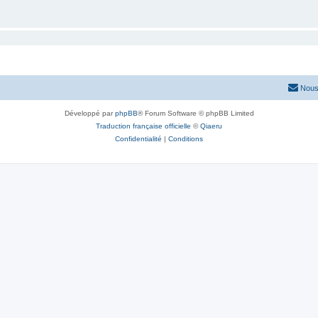
Nous
Développé par
phpBB
® Forum Software © phpBB Limited
Traduction française officielle
©
Qiaeru
Confidentialité
|
Conditions