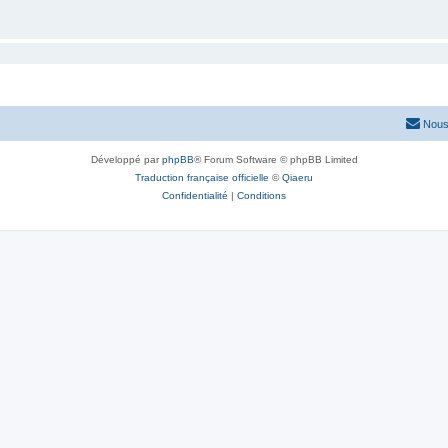
Nous
Développé par
phpBB
® Forum Software © phpBB Limited
Traduction française officielle
©
Qiaeru
Confidentialité
|
Conditions