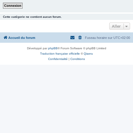
Cette catégorie ne contient aucun forum.
Aller
Accueil du forum
Fuseau horaire sur
UTC+02:00
Développé par
phpBB
® Forum Software © phpBB Limited
Traduction française officielle
©
Qiaeru
Confidentialité
|
Conditions