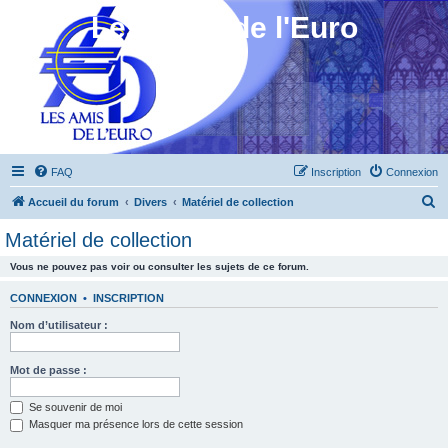
Les Amis de l'Euro
FAQ
Inscription
Connexion
R
Accueil du forum
Divers
Matériel de collection
e
Matériel de collection
c
Vous ne pouvez pas voir ou consulter les sujets de ce forum.
h
e
CONNEXION
•
INSCRIPTION
r
Nom d’utilisateur :
c
h
Mot de passe :
e
Se souvenir de moi
r
Masquer ma présence lors de cette session